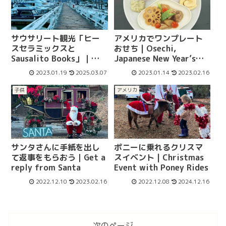
サウサリート観光「ヒー
アメリカでワンプレート
スセラミックスと
おせち | Osechi,
Sausalito Books」｜
Japanese New Year’s
Heath Ceramics &
Cuisine
2023.01.19
2025.03.07
2023.01.14
2023.02.16
Sausalito Books in
Sausalito
子供
アメリカ
サンタさんに手紙を出し
ポニーに乗れるクリスマ
て返事をもらおう｜Get a
スイベント | Christmas
reply from Santa
Event with Poney Rides
2022.12.10
2023.02.16
2022.12.08
2024.12.16
次のページ