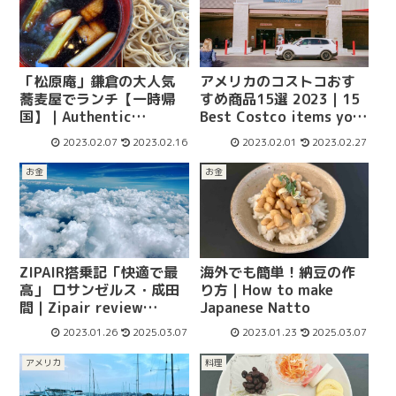
「松原庵」鎌倉の大人気
アメリカのコストコおす
蕎麦屋でランチ【一時帰
すめ商品15選 2023｜15
国】｜Authentic
Best Costco items you
Japanese soba
should buy in 2023
2023.02.07
2023.02.16
2023.02.01
2023.02.27
restaurant in Kamakura
お金
お金
ZIPAIR搭乗記「快適で最
海外でも簡単！納豆の作
高」 ロサンゼルス・成田
り方｜How to make
間｜Zipair review
Japanese Natto
(English translator
2023.01.26
2025.03.07
2023.01.23
2025.03.07
available)
アメリカ
料理