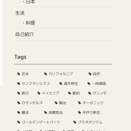
日本
生活
料理
自己紹介
Tags
在米
カリフォルニア
自炊
サンフランシスコ
海外移住
一時帰国
旅行
ベイエリア
節約
サンノゼ
ロサンゼルス
観光
オーガニック
腸活
発酵食品
手作り納豆
ゴールデンゲートパーク
プラネタリウム