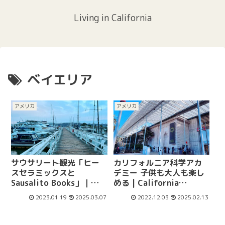
Living in California
ベイエリア
アメリカ
アメリカ
サウサリート観光「ヒー
カリフォルニア科学アカ
スセラミックスと
デミー 子供も大人も楽し
Sausalito Books」｜
める | California
Heath Ceramics &
Academy of Sciences
2023.01.19
2025.03.07
2022.12.03
2025.02.13
Sausalito Books in
Sausalito