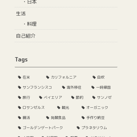
日本
生活
料理
自己紹介
Tags
在米
カリフォルニア
自炊
サンフランシスコ
海外移住
一時帰国
旅行
ベイエリア
節約
サンノゼ
ロサンゼルス
観光
オーガニック
腸活
発酵食品
手作り納豆
ゴールデンゲートパーク
プラネタリウム