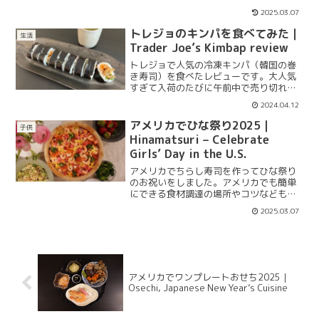
きます。近年、「腸活」で注目されてい
2025.03.07
る発酵食品を気軽に取れる納豆作りを、
あなたも始めませんか？
トレジョのキンパを食べてみた｜
生活
Trader Joe’s Kimbap review
トレジョで人気の冷凍キンパ（韓国の巻
き寿司）を食べたレビューです。大人気
すぎて入荷のたびに午前中で売り切れた
り購入個数制限がかかるという噂の商品
2024.04.12
の味はいかに。
アメリカでひな祭り2025｜
子供
Hinamatsuri – Celebrate
Girls’ Day in the U.S.
アメリカでちらし寿司を作ってひな祭り
のお祝いをしました。アメリカでも簡単
にできる食材調達の場所やコツなども紹
介しています。
2025.03.07
アメリカでワンプレートおせち2025｜
Osechi, Japanese New Year’s Cuisine