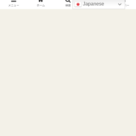
プライバシーポリシー | Privacy Policy
Japanese
メニュー
ホーム
検索
トップ
サイドバー
© 2022 Living in California.