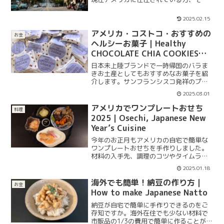
てアメリカ生活に興味があるという方向
けに、お役に立てる情報を発信したいと
2025.02.15
思いこのブログを立ち上げました。
アメリカ・コストコ・おすすめの
お金
ヘルシーお菓子｜Healthy
CHOCOLATE CHIA COOKIES
from Love+Chew available at
日本未上陸ブランドで一時帰国のバラま
Costco
きお土産としてもおすすめなお菓子を紹
介します。サンフランシスコ発祥のプラ
ントベース（植物由来）かつグルテンフ
2025.03.01
リー（小麦粉不使用）で、日本人の口に
も合う自然な甘さの健康的なプロテイ
アメリカでワンプレートおせち
料理
ン・クッキーです。
2025｜Osechi, Japanese New
Year’s Cuisine
今年のお正月もアメリカの自宅で簡単な
ワンプレートおせちを手作りしました。
材料の入手先、調理のコツやタイムライ
ンについてご紹介します。
2025.01.18
海外でも簡単！納豆の作り方｜
お金
How to make Japanese Natto
納豆が自宅で簡単に手作りできるのをご
存知ですか。海外在住でも少ない材料で
市販品の1/3の費用で簡単に作ることがで